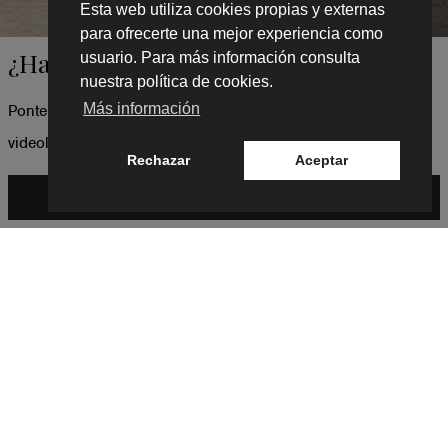
Esta web utiliza cookies propias y externas
para ofrecerte una mejor experiencia como
¿Hablamos?
usuario. Para más información consulta
nuestra política de cookies.
Más información
Ponte en contacto con nosotros y te haremos una llamada o
videollamada, lo que prefieras.
Rechazar
Aceptar
CONTACTA CON NOSOTROS
¿Tienes alguna duda?
PONTE EN
CONTACTO
CON NOSOTROS